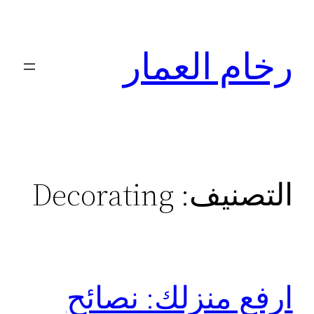
تخطى
إلى
رخام العمار
المحتوى
التصنيف:
Decorating
ارفع منزلك: نصائح