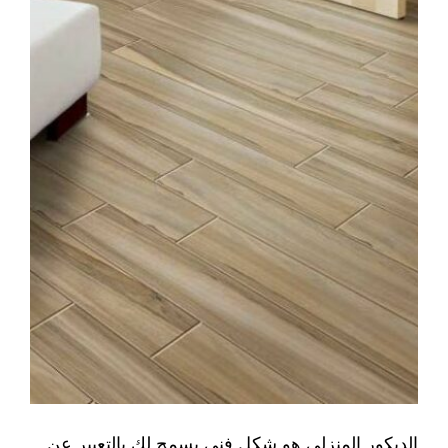
الديكور المنزلي هو شكل فني يسمح لك بالتعبير عن